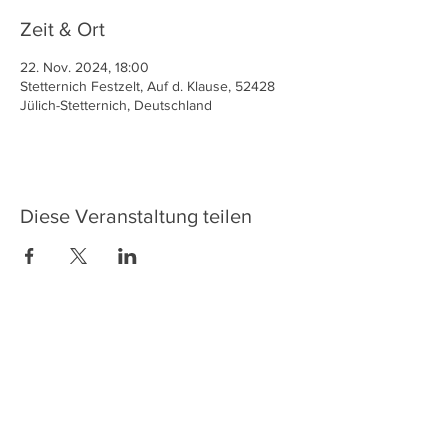
Zeit & Ort
22. Nov. 2024, 18:00
Stetternich Festzelt, Auf d. Klause, 52428
Jülich-Stetternich, Deutschland
Diese Veranstaltung teilen
Email:
hoppesaeck@web.de
Nie wieder was verpassen